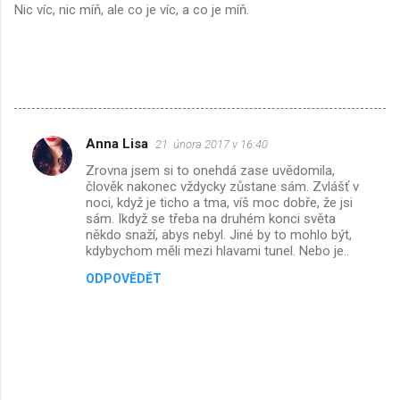
Nic víc, nic míň, ale co je víc, a co je míň.
Anna Lisa
21. února 2017 v 16:40
K
Zrovna jsem si to onehdá zase uvědomila,
o
člověk nakonec vždycky zůstane sám. Zvlášť v
m
noci, když je ticho a tma, víš moc dobře, že jsi
sám. Ikdyž se třeba na druhém konci světa
e
někdo snaží, abys nebyl. Jiné by to mohlo být,
kdybychom měli mezi hlavami tunel. Nebo je..
n
t
ODPOVĚDĚT
á
ř
e