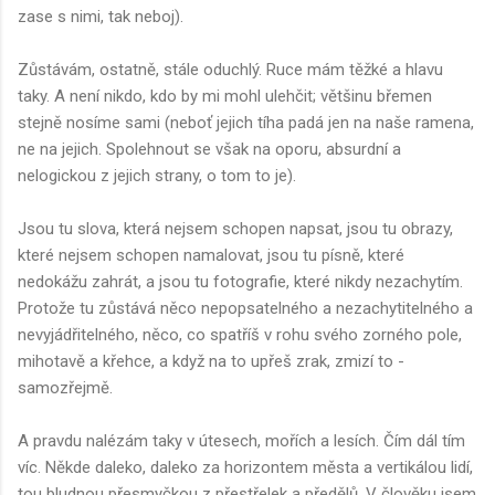
zase s nimi, tak neboj).
Zůstávám, ostatně, stále oduchlý. Ruce mám těžké a hlavu
taky. A není nikdo, kdo by mi mohl ulehčit; většinu břemen
stejně nosíme sami (neboť jejich tíha padá jen na naše ramena,
ne na jejich. Spolehnout se však na oporu, absurdní a
nelogickou z jejich strany, o tom to je).
Jsou tu slova, která nejsem schopen napsat, jsou tu obrazy,
které nejsem schopen namalovat, jsou tu písně, které
nedokážu zahrát, a jsou tu fotografie, které nikdy nezachytím.
Protože tu zůstává něco nepopsatelného a nezachytitelného a
nevyjádřitelného, něco, co spatříš v rohu svého zorného pole,
mihotavě a křehce, a když na to upřeš zrak, zmizí to -
samozřejmě.
A pravdu nalézám taky v útesech, mořích a lesích. Čím dál tím
víc. Někde daleko, daleko za horizontem města a vertikálou lidí,
tou bludnou přesmyčkou z přestřelek a předělů. V člověku jsem