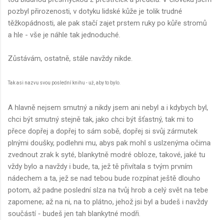
pozbyl přirozenosti, v dotyku lidské kůže je tolik trudné
těžkopádnosti, ale pak stačí zajet prstem ruky po kůře stromů
a hle - vše je náhle tak jednoduché.
Zůstávám, ostatně, stále navždy nikde.
Tak asi nazvu svou poslední knihu - už, aby to bylo.
A hlavně nejsem smutný a nikdy jsem ani nebyl a i kdybych byl,
chci být smutný stejně tak, jako chci být šťastný, tak mi to
přece dopřej a dopřej to sám sobě, dopřej si svůj zármutek
plnými doušky, podlehni mu, abys pak mohl s uslzenýma očima
zvednout zrak k syté, blankytně modré obloze, takové, jaké tu
vždy bylo a navždy i bude, ta, jež tě přivítala s tvým prvním
nádechem a ta, jež se nad tebou bude rozpínat ještě dlouho
potom, až padne poslední slza na tvůj hrob a celý svět na tebe
zapomene; až na ni, na to plátno, jehož jsi byl a budeš i navždy
součástí - budeš jen tah blankytné modři.