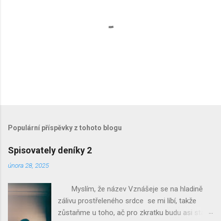
O
k
o
m
Populární příspěvky z tohoto blogu
e
n
Spisovately deníky 2
t
o
února 28, 2025
v
a
Myslím, že název Vznášeje se na hladině
t
zálivu prostřeleného srdce se mi líbí, takže
zůstaňme u toho, ač pro zkratku budu asi stále