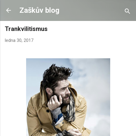
Přeskočit na hlavní obsah
Zaškův blog
Trankvilitismus
ledna 30, 2017