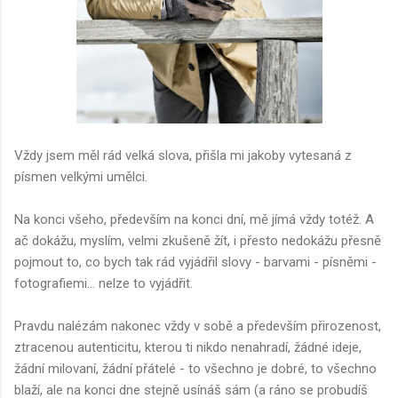
Vždy jsem měl rád velká slova, přišla mi jakoby vytesaná z
písmen velkými umělci.
Na konci všeho, především na konci dní, mě jímá vždy totéž. A
ač dokážu, myslím, velmi zkušeně žít, i přesto nedokážu přesně
pojmout to, co bych tak rád vyjádřil slovy - barvami - písněmi -
fotografiemi... nelze to vyjádřit.
Pravdu nalézám nakonec vždy v sobě a především přirozenost,
ztracenou autenticitu, kterou ti nikdo nenahradí, žádné ideje,
žádní milovaní, žádní přátelé - to všechno je dobré, to všechno
blaží, ale na konci dne stejně usínáš sám (a ráno se probudíš