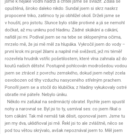
jsme k nějaké vodní nádrži a chtěli jsme se svlažit. Zdála se
opuštěná, široko daleko nikdo. Sundal jsem si skrz naskrz
propocené triko, zatímco ty jsi obhlížel okolí. Drželi jsme se
v houští, pro jistotu. Slunce bylo stále protivné a já se nemohl
dočkat, až mu uniknu pod hladinu. Žádné skákání a cákání,
nařídil jsi mi. Podíval jsem se na tebe se sklopenýma očima,
mrzelo mě, že jsi mě měl za hlupáka. Vykročil jsem do vody –
první krok mi projel žilami a naplnil mě svěžestí, jež mi téměř
rozevřela hrudník vstříc pošetilostem, které vlna zahnala až do
koutů našich dětství. Postupně pohlcován modrošedou vodou
jsem se ztrácel z povrchu zemského, dokud jsem nebyl zcela
osvobozen od tíhy vzduchu nasyceného střelným prachem.
Ponořil jsem se a stočil do klubíčka; z hladiny vykukovaly ostré
obratle mé páteře. Nebylo úniku.
Někdo mi zaťukal na sedmnáctý obratel. Rychle jsem spustil
nohy a narovnal se. Byl jsi to ty, usmíval ses: co jsem říkal o
tom cákání. Tak mě nemáš tak děsit, oponoval jsem. Jsme tu
jen my dva, uklidňoval jsi mě. Řekl jsi to ale zvláštně, něco se
pod tou větou skrývalo, avšak nepoznával jsem to. Měl jsem