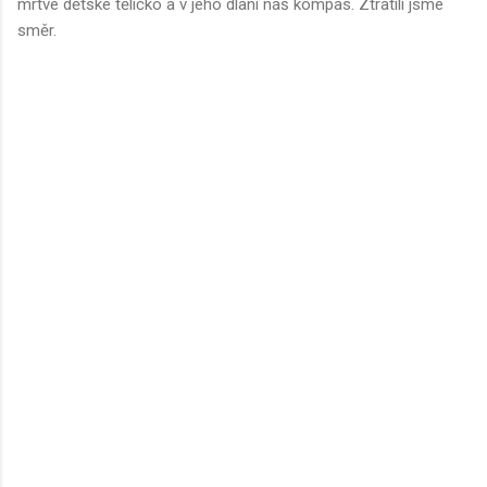
mrtvé dětské tělíčko a v jeho dlani náš kompas. Ztratili jsme
směr.
K
o
m
e
n