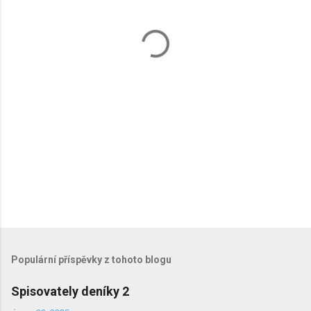
t
á
ř
e
Populární příspěvky z tohoto blogu
Spisovately deníky 2