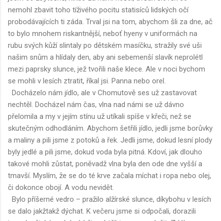
nemohl zbavit toho tíživého pocitu statisíců lidských očí
probodávajících ti záda. Trval jsi na tom, abychom šli za dne, ač
to bylo mnohem riskantnější, neboť hyeny v uniformách na
rubu svých kůží slintaly po dětském masíčku, stražily své uši
našim snům a hlídaly den, aby ani sebemenší slavík neprolétl
mezi paprsky slunce, jež tvořili naše klece. Ale v noci bychom
se mohli v lesích ztratit, říkal jsi. Panna nebo orel.
Docházelo nám jídlo, ale v Chomutově ses už zastavovat
nechtěl. Docházel nám čas, vlna nad námi se už dávno
přelomila a my v jejím stínu už utíkali spíše v křeči, než se
skutečným odhodláním. Abychom šetřili jídlo, jedli jsme borůvky
a maliny a pili jsme z potoků a řek. Jedli jsme, dokud lesní plody
byly jedlé a pili jsme, dokud voda byla pitná. Kdoví, jak dlouho
takové mohli zůstat, poněvadž vlna byla den ode dne vyšší a
tmavší. Myslím, že se do té krve začala míchat i ropa nebo olej,
či dokonce obojí. A vodu nevidět.
Bylo příšerné vedro – pražilo alžírské slunce, díkybohu v lesích
se dalo jakžtakž dýchat. K večeru jsme si odpočali, dorazili