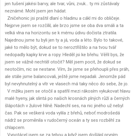
jen tušení jakési barvy, ale tvar, vůni, zvuk… ty mi zůstávaly
neznámé. Mohl jsem jen hádat.
Zničehonic jsi praštil dlaní o hladinu a cákl mi do obličeje.
Nejprve jsem se rozčílil, ale brzo jsme se oba dva smáli a ta
velká vlna na horizontu se k mému údivu dočista ztratila.
Najednou jsme tu byli jen ty a já, voda a léto. Bylo to takové,
jaké to mělo být, dokud se to neroztříštilo a na tvou tvář
nedopadly kapky krve a ropy. Hleděl jsi ke břehu. Věřil bys, že
jsem se vážně nechtěl otočit? Měl jsem pocit, že dokud se
neotočím, nic se nestane. Vím, že jsme se přehoupli přes práh,
ale stále jsme balancovali, ještě jsme nepadali. Jenomže pád
byl nevyhnutelný a vítr ve vlasech má taky něco do sebe, že jo.
V mžiku jsem se otočil a spatřil mezi rákosím vykukovat hlavu
malé hyeny, jak slintá po našich krosnách plných růží a černých
šlápotách v žulové hlíně. Nadechl ses, na nic jiného už nebyl
čas. Pak se veškerá voda vylila z břehů, neboť modrošedá
nádrž se proměnila v rudočerný oceán a ty ses rozběhl za
chlapcem.
Vypotácel jsem se za tebou a když jsem došlápl prvním