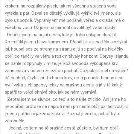
krokem na rozpálený písek, tak mi všechna studená voda
vytekla z pat. Ozval se dětský výkřik, já vykřikl tvé jméno, ale
bylo už pozdě. Vyprahlý vítr mě poháněl vpřed a okrádal mě o
všechnu vodu. Už jsem si nemohl dovolit být zase mladý.
Doběhl jsem na polní cestu, kde jsi toho chlapce dostihl.
Rozmlátil jsi mu hlavu kamenem. Dřepěl jsi u jeho těla a vzlykal
jsi, houpal ses ze strany na stranu a já se podíval na hlavičky
obilí, co tančily ve větru a rozkmitávaly horizont. Obrysy Islandu
se náhle rozplynuly v mlze, jelikož svoboda vykoupená krví
zanechává v ústech železitou pachuť. Cožpak jsi měl na výběr?
Já nechtěl, škytal jsi. Ta horká krev, co ti proudila tepnami, se
nyní vylila z chlapcovy lebky na prašnou cestu a já v té kaluži
spatřil to velké ohnivé oko, jak se nám vysmívá.
Zeptal jsem se slunce, co teď a to náhle ztichlo. Ani jsme ho
nepohřbili, protože se naproti nám po cestě blížil pár lidí volající
jméno patřící nějakému klukovi. Poznal jsem to, neboť bylo
zdrobnělé.
Jediné, co tam na té prašné cestě zůstalo, byl šum obilí,