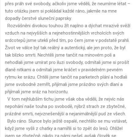
přes práh své svobody, ačkoliv jsme věděli, že neumíme létat –
tuto otázku jsem si pokládal každé ráno, jakmile na mne
dopadly čerstvé sluneční paprsky.
Rozvášněni divokou touhou žít naplno a dýchat mrazivě svěží
vzduch na nejvyšších a nejnehostinnějších vrcholcích svých
srdcotepů jsme utekli před tím, po čem jsme v podstatě prahli.
Život ve válce byl tak reálný a autentický, ale jen proto, že byl
tak blízko smrti. Nechtěli jsme tančit na minovém poli a
nehodlali jsme umírat pro iluzi svobody, odmítali jsme si prošít
dlaně nitkami a odmítali jsme kráčet v pravidelném pevném
rytmu ke srázu. Chtěli jsme tančit na parketech plání a hodlali
jsme svobodně zemřít, přijímali jsme prázdno svých dlaní a
přijímali jsme sráz na horizontu.
V tom nejhlubším tichu jsme však oba věděli, že nejvíc nás
nepohání naše touha po svobodě, nýbrž strach ze zbytečné,
prázdné smrti, nejvznešenější a nejanimálnější pud ze všech.
Bylo ráno. Slunce bylo ještě ospalé, nechtělo se mu vstávat,
když jsme vyšli z chatky a namířili si to zpět do lesů. Ohlížel
jsem se zbytečně, nikdo za námi nešel, avšak člověk se