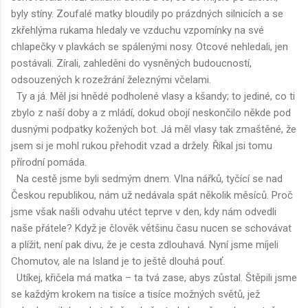
byly stíny. Zoufalé matky bloudily po prázdných silnicích a se
zkřehlýma rukama hledaly ve vzduchu vzpomínky na své
chlapečky v plavkách se spálenými nosy. Otcové nehledali, jen
postávali. Zírali, zahleděni do vysněných budoucností,
odsouzených k rozežrání železnými včelami.
Ty a já. Měl jsi hnědé podholené vlasy a kšandy; to jediné, co ti
zbylo z naší doby a z mládí, dokud obojí neskončilo někde pod
dusnými podpatky kožených bot. Já měl vlasy tak zmaštěné, že
jsem si je mohl rukou přehodit vzad a držely. Říkal jsi tomu
přírodní pomáda.
Na cestě jsme byli sedmým dnem. Vlna nářků, tyčící se nad
Českou republikou, nám už nedávala spát několik měsíců. Proč
jsme však našli odvahu utéct teprve v den, kdy nám odvedli
naše přátele? Když je člověk většinu času nucen se schovávat
a plížit, není pak divu, že je cesta zdlouhavá. Nyní jsme míjeli
Chomutov, ale na Island je to ještě dlouhá pouť.
Utíkej, křičela má matka – ta tvá zase, abys zůstal. Štěpili jsme
se každým krokem na tisíce a tisíce možných světů, jež