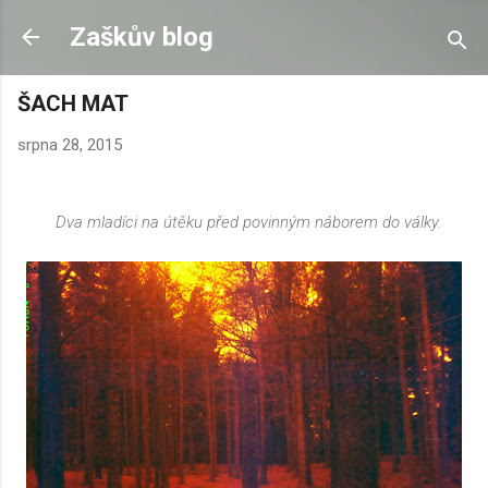
Přeskočit na hlavní obsah
Zaškův blog
ŠACH MAT
srpna 28, 2015
Dva mladíci na útěku před povinným náborem do války.