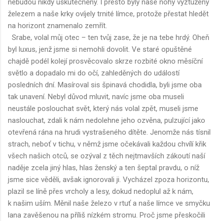
nebudou nikdy uskutečněny. I přesto byly naše nohy vyztuženy
železem a naše krky ovíjely trnité límce, protože přestat hledět
na horizont znamenalo zemřít.
Srabe, volal můj otec – ten tvůj zase, že je na tebe hrdý. Oheň
byl luxus, jenž jsme si nemohli dovolit. Ve staré opuštěné
chajdě podél kolejí prosvěcovalo skrze rozbité okno měsíční
světlo a dopadalo mi do očí, zahleděných do událostí
posledních dní. Masíroval sis špinavá chodidla, byli jsme oba
tak unavení. Nebyl důvod mluvit, navíc jsme oba museli
neustále poslouchat svět, který nás volal zpět, museli jsme
naslouchat, zdali k nám nedolehne jeho ozvěna, pulzující jako
otevřená rána na hrudi vystrašeného dítěte. Jenomže nás tísnil
strach, neboť v tichu, v němž jsme očekávali každou chvílí křik
všech našich otců, se ozýval z těch nejtmavších zákoutí naší
naděje zcela jiný hlas, hlas ženský a ten šeptal pravdu, o níž
jsme sice věděli, avšak ignorovali ji. Vycházel zpoza horizontu,
plazil se líně přes vrcholy a lesy, dokud nedoplul až k nám,
k našim uším. Měnil naše železo v rtuť a naše límce ve smyčku
lana zavěšenou na příliš nízkém stromu. Proč jsme přeskočili