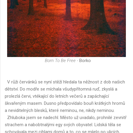
Born To Be Free -
Borko
V růži červánků se nyní stěží hledala ta něžnost z dob našich
dětství. Do modře se míchala všudypřítomná ruď, zkyslá a
prolezlá červi, vtékající do letních večerů a zapáchající
škvařeným masem. Dusno předpovídalo bouři krátkých hromů
a neviditelných blesků, které neminou, ne, nikdy neminou.
Zhluboka jsem se nadechl. Město už uvadalo, prohnilé zevnitř
strachem a nabobtnalými egy svých obyvatel. Lidská těla se
schovávala mezi cihlami domů a to, co se míjelo po ulicích,